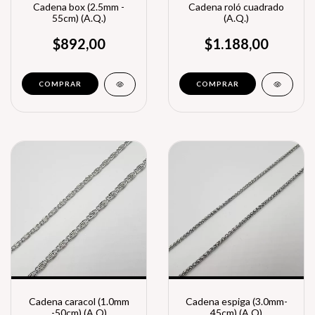
Cadena box (2.5mm -
Cadena roló cuadrado
55cm) (A.Q.)
(A.Q.)
$892,00
$1.188,00
COMPRAR
Cadena caracol (1.0mm
Cadena espiga (3.0mm-
-50cm) (A.Q)
45cm) (A.Q)