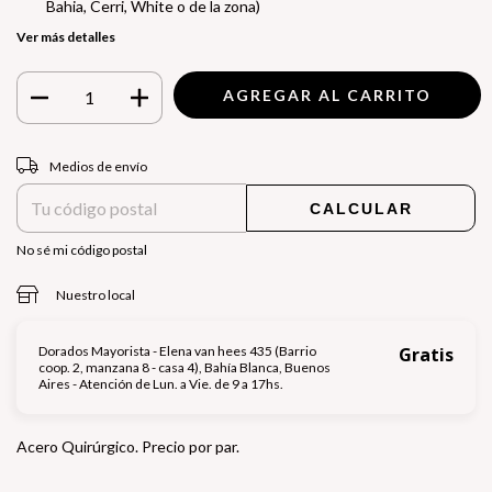
Bahia, Cerri, White o de la zona)
Ver más detalles
Entregas para el CP:
CAMBIAR CP
Medios de envío
CALCULAR
No sé mi código postal
Nuestro local
Dorados Mayorista - Elena van hees 435 (Barrio
Gratis
coop. 2, manzana 8 - casa 4), Bahía Blanca, Buenos
Aires - Atención de Lun. a Vie. de 9 a 17hs.
Acero Quirúrgico. Precio por par.