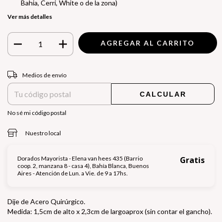
Bahia, Cerri, White o de la zona)
Ver más detalles
Entregas para el CP:
CAMBIAR CP
Medios de envío
CALCULAR
No sé mi código postal
Nuestro local
Dorados Mayorista - Elena van hees 435 (Barrio
Gratis
coop. 2, manzana 8 - casa 4), Bahía Blanca, Buenos
Aires - Atención de Lun. a Vie. de 9 a 17hs.
Dije de Acero Quirúrgico.
Medida: 1,5cm de alto x 2,3cm de largoaprox (sin contar el gancho).