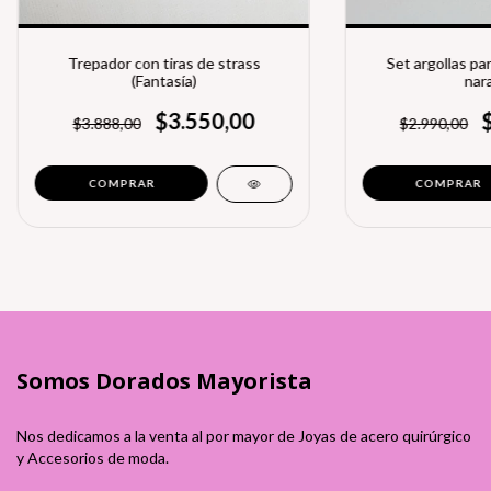
Trepador con tiras de strass
Set argollas pa
(Fantasía)
nara
$3.550,00
$3.888,00
$2.990,00
COMPRAR
Somos Dorados Mayorista
Nos dedicamos a la venta al por mayor de Joyas de acero quirúrgico
y Accesorios de moda.