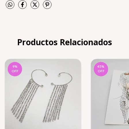
Productos Relacionados
9
%
45
%
OFF
OFF