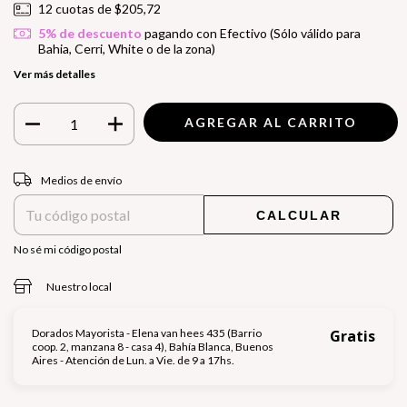
12
cuotas de
$205,72
5% de descuento
pagando con Efectivo (Sólo válido para
Bahia, Cerri, White o de la zona)
Ver más detalles
Entregas para el CP:
CAMBIAR CP
Medios de envío
CALCULAR
No sé mi código postal
Nuestro local
Dorados Mayorista - Elena van hees 435 (Barrio
Gratis
coop. 2, manzana 8 - casa 4), Bahía Blanca, Buenos
Aires - Atención de Lun. a Vie. de 9 a 17hs.