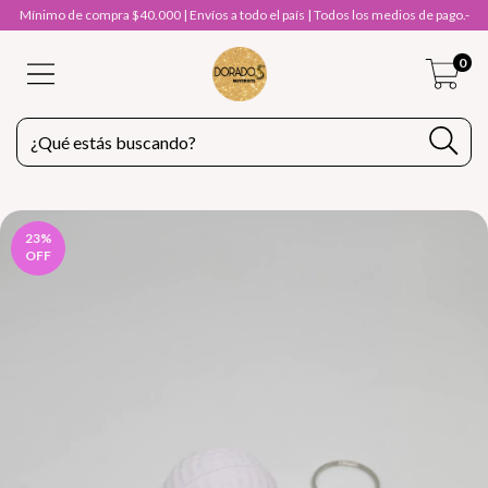
Mínimo de compra $40.000 | Envíos a todo el país | Todos los medios de pago.-
0
23
%
OFF