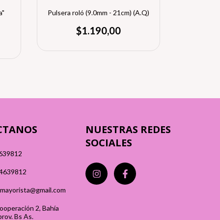
a"
Pulsera roló (9.0mm - 21cm) (A.Q)
Pulsera tr
$1.190,00
CTANOS
NUESTRAS REDES
SOCIALES
639812
4639812
mayorista@gmail.com
ooperación 2, Bahía
prov. Bs As.