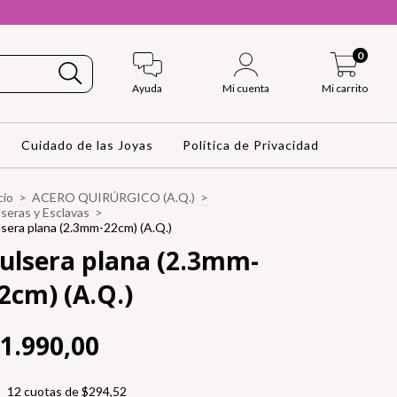
0
Ayuda
Mi cuenta
Mi carrito
Cuidado de las Joyas
Política de Privacidad
cio
>
ACERO QUIRÚRGICO (A.Q.)
>
seras y Esclavas
>
lsera plana (2.3mm-22cm) (A.Q.)
ulsera plana (2.3mm-
2cm) (A.Q.)
1.990,00
12
cuotas de
$294,52