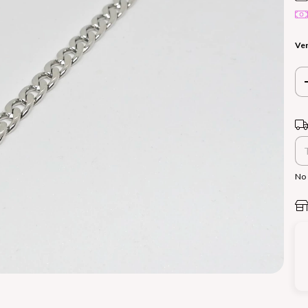
Ver
Ent
No 