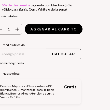
5% de descuento
pagando con Efectivo (Sólo
válido para Bahia, Cerri, White o de la zona)
 más detalles
regas para el CP:
CAMBIAR CP
Medios de envío
CALCULAR
sé mi código postal
Nuestro local
Dorados Mayorista - Elena van hees 435
Gratis
(Barrio coop. 2, manzana 8 - casa 4), Bahía
Blanca, Buenos Aires - Atención de Lun. a
Vie. de 9 a 17hs.