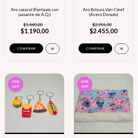
Aro caracol (Fantasía con
Aro Brisura Van Cleef
pasante de A.Q.)
(Acero Dorado)
$1.440,00
$2.955,00
$1.190,00
$2.455,00
COMPRAR
COMPRAR
20
%
45
%
OFF
OFF