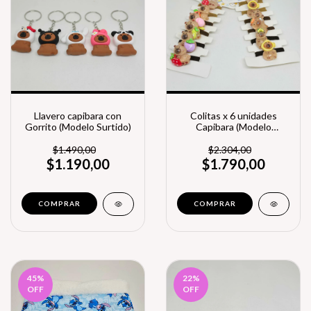
Llavero capibara con
Colitas x 6 unidades
Gorrito (Modelo Surtido)
Capibara (Modelo
Surtido)
$1.490,00
$2.304,00
$1.190,00
$1.790,00
45
%
22
%
OFF
OFF