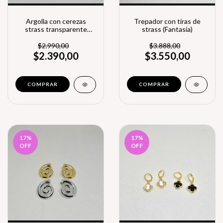
Argolla con cerezas
Trepador con tiras de
strass transparente
strass (Fantasía)
(A.Q.)
$2.990,00
$3.888,00
$2.390,00
$3.550,00
COMPRAR
17
%
17
%
OFF
OFF