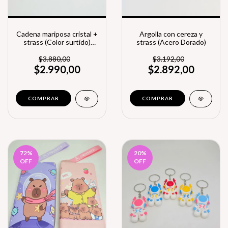
Cadena mariposa cristal +
Argolla con cereza y
strass (Color surtido)
strass (Acero Dorado)
(A.Q. con dije de Bronce)
$3.880,00
$3.192,00
$2.990,00
$2.892,00
COMPRAR
72
%
20
%
OFF
OFF