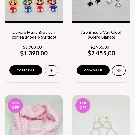
Llavero Mario Bros con
Aro Brisura Van Cleef
correa (Modelo Surtido)
(Acero Blanco)
$1.908,00
$2.955,00
$1.390,00
$2.455,00
COMPRAR
47
%
11
%
OFF
OFF