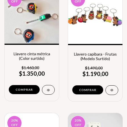
OFF
OFF
Llavero cinta métrica
Llavero capibara - Frutas
(Color surtido)
(Modelo Surtido)
$1.460,00
$1.490,00
$1.350,00
$1.190,00
20
%
20
%
OFF
OFF