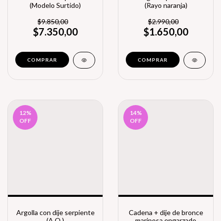
(Modelo Surtido)
(Rayo naranja)
$9.850,00
$2.990,00
$7.350,00
$1.650,00
12
%
14
%
OFF
OFF
Argolla con dije serpiente
Cadena + dije de bronce
(A.Q.)
mariposa engarzado