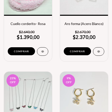
Cuello corderito- Rosa
Aro forma (Acero Blanco)
$2.640,00
$2.670,00
$1.390,00
$2.370,00
COMPRAR
23
%
9
%
OFF
OFF