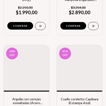
(Color surtido)
(45cm+5cm) (Acero
$2.250,00
$3.354,00
Dorado)
$1.990,00
$2.890,00
19
%
45
%
OFF
OFF
Argolla con cerezas
Cuello corderito Capibara
esmaltadas (Acero
(Estampa Azul)