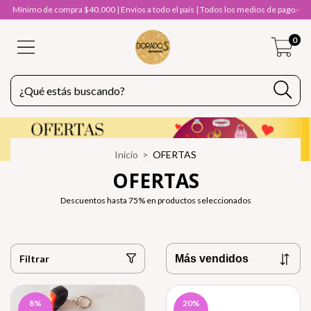
Mínimo de compra $40.000 | Envíos a todo el país | Todos los medios de pago.-
0
Inicio
>
OFERTAS
OFERTAS
Descuentos hasta 75% en productos seleccionados
Filtrar
8
%
20
%