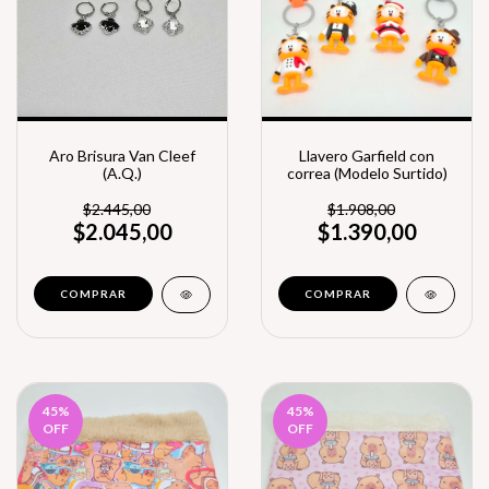
Aro Brisura Van Cleef
Llavero Garfield con
(A.Q.)
correa (Modelo Surtido)
$2.445,00
$1.908,00
$2.045,00
$1.390,00
COMPRAR
45
%
45
%
OFF
OFF