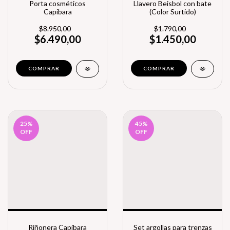
Porta cosméticos
Llavero Beisbol con bate
Capibara
(Color Surtido)
$8.950,00
$1.790,00
$6.490,00
$1.450,00
25
%
45
%
OFF
OFF
Riñonera Capibara
Set argollas para trenzas