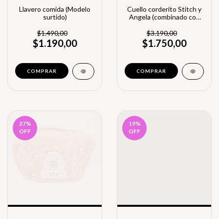
Llavero comida (Modelo
Cuello corderito Stitch y
surtido)
Angela (combinado con
Rosa)
$1.490,00
$3.190,00
$1.190,00
$1.750,00
27
%
19
%
OFF
OFF