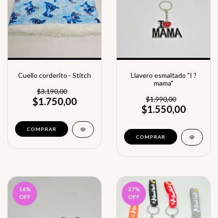
Cuello corderito - Stitch
Llavero esmaltado "I ?
mama"
$3.190,00
$1.990,00
$1.750,00
$1.550,00
16
%
27
%
OFF
OFF